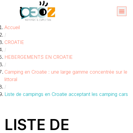
Aller
au
Organise
A propos 
Accueil
contenu
/
CROATIE
/
HEBERGEMENTS EN CROATIE
/
Camping en Croatie : une large gamme concentrée sur le
littoral
/
Liste de campings en Croatie acceptant les camping cars
LISTE DE