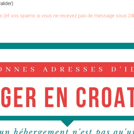
alider)
tes (et vos spams si vous ne recevez pas de message sous 24h