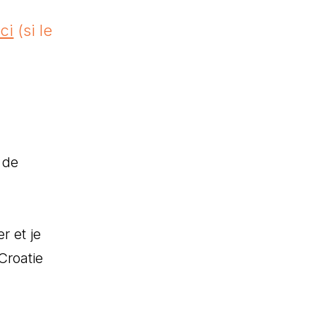
ci
(si le
 de
r et je
Croatie