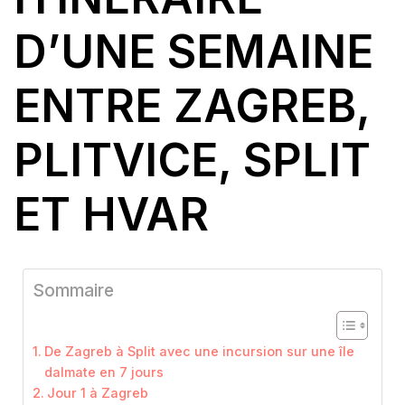
D’UNE SEMAINE
ENTRE ZAGREB,
PLITVICE, SPLIT
ET HVAR
Sommaire
De Zagreb à Split avec une incursion sur une île
dalmate en 7 jours
Jour 1 à Zagreb