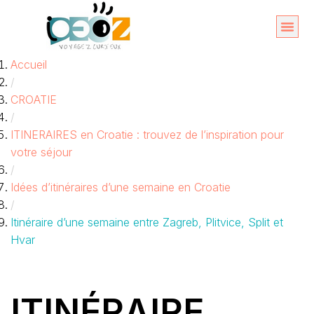
Aller
au
Organise
A propos 
Accueil
contenu
/
CROATIE
/
ITINERAIRES en Croatie : trouvez de l’inspiration pour
votre séjour
/
Idées d’itinéraires d’une semaine en Croatie
/
Itinéraire d’une semaine entre Zagreb, Plitvice, Split et
Hvar
ITINÉRAIRE