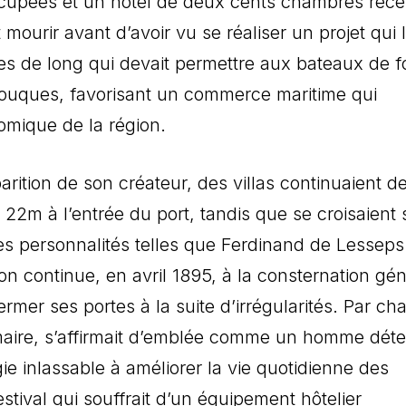
occupées et un hôtel de deux cents chambres rece
 mourir avant d’avoir vu se réaliser un projet qui l
res de long qui devait permettre aux bateaux de f
 Touques, favorisant un commerce maritime qui
omique de la région.
parition de son créateur, des villas continuaient d
e 22m à l’entrée du port, tandis que se croisaient 
es personnalités telles que Ferdinand de Lesseps
n continue, en avril 1895, à la consternation gén
fermer ses portes à la suite d’irrégularités. Par ch
maire, s’affirmait d’emblée comme un homme dét
ie inlassable à améliorer la vie quotidienne des
stival qui souffrait d’un équipement hôtelier