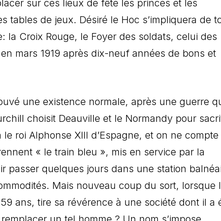
acer sur ces lieux de fête les princes et les
es tables de jeux. Désiré le Hoc s’impliquera de t
: la Croix Rouge, le Foyer des soldats, celui des
a en mars 1919 après dix-neuf années de bons et
trouvé une existence normale, après une guerre qu
chill choisit Deauville et le Normandy pour sacrif
le roi Alphonse XIII d’Espagne, et on ne compte
ennent « le train bleu », mis en service par la
r passer quelques jours dans une station balnéa
 commodités. Mais nouveau coup du sort, lorsque l
9 ans, tire sa révérence à une société dont il a é
eut remplacer un tel homme ? Un nom s’impose