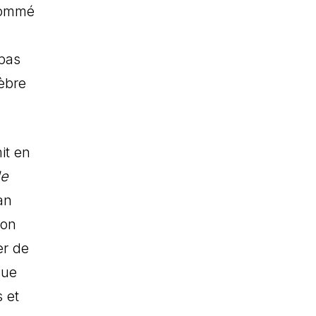
rnommé
 pas
lèbre
it en
le
an
son
er de
que
 et