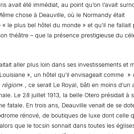
is avait été immédiat, au point qu’on l’avait su
Même chose à Deauville, où le Normandy était
 le plus bel hôtel du monde » et qu’il ne fallait
son théâtre – que la présence prestigieuse du cé
tait aller plus loin dans ses investissements et m
La Louisiane », un hôtel qu’il envisageait comme »
a région
« , ce serait Le Royal, bâti en moins d’un 
nale. Le 28 juillet 1913, la belle Otero présidait à 
me fatale. En trois ans, Deauville venait de se dot
odrome rénové, de boutiques de luxe dont celle 
lors que le tocsin sonnait dans toutes les églises