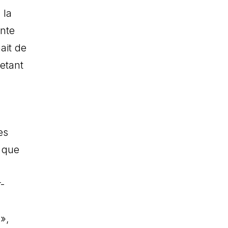
 la
ante
ait de
hetant
es
i que
-
»,