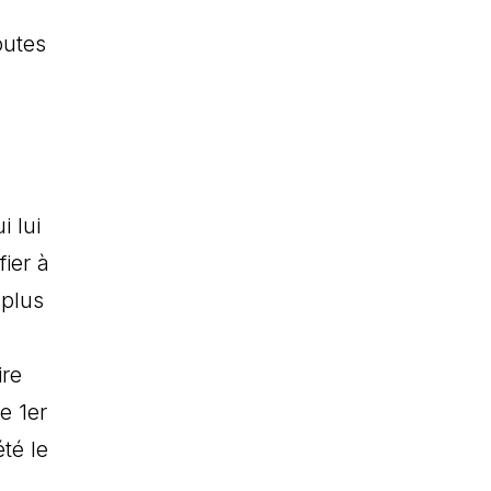
outes
i lui
ier à
 plus
ire
e 1er
té le