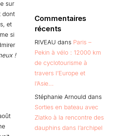
ue sur
t dont
Commentaires
s, et
récents
sme si
RIVEAU
dans
Paris –
dmirer
Pekin à vélo : 12000 km
neux !
de cyclotourisme à
travers l’Europe et
l’Asie…
Stéphanie Arnould
dans
Sorties en bateau avec
août
Zlatko à la rencontre des
me
dauphins dans l’archipel