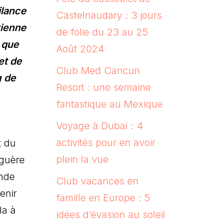
ilance
Castelnaudary : 3 jours
vienne
de folie du 23 au 25
n que
Août 2024
et de
Club Med Cancun
g de
Resort : une semaine
fantastique au Mexique
Voyage à Dubaï : 4
activités pour en avoir
t du
plein la vue
 guère
onde
Club vacances en
enir
famille en Europe : 5
la à
idées d’évasion au soleil