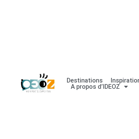
Aller
au
contenu
Destinations
Inspiratio
A propos d’IDEOZ