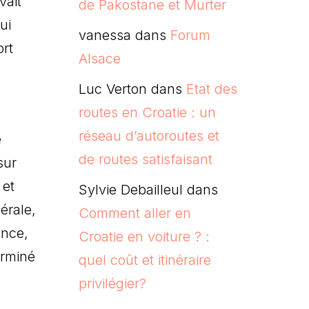
vait
de Pakostane et Murter
ui
vanessa
dans
Forum
ort
Alsace
Luc Verton
dans
Etat des
routes en Croatie : un
réseau d’autoroutes et
e
de routes satisfaisant
sur
 et
Sylvie Debailleul
dans
érale,
Comment aller en
ance,
Croatie en voiture ? :
erminé
quel coût et itinéraire
privilégier?