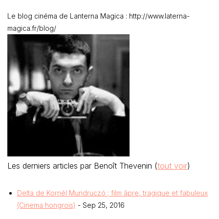
Le blog cinéma de Lanterna Magica : http://www.laterna-
magica.fr/blog/
Les derniers articles par Benoît Thevenin
(
tout voir
)
Delta de Kornél Mundruczó ; film âpre, tragique et fabuleux
(Cinema hongrois)
- Sep 25, 2016