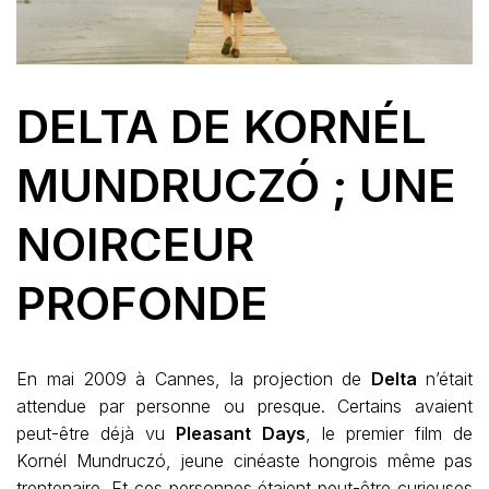
DELTA DE KORNÉL
MUNDRUCZÓ ; UNE
NOIRCEUR
PROFONDE
En mai 2009 à Cannes, la projection de
Delta
n’était
attendue par personne ou presque. Certains avaient
peut-être déjà vu
Pleasant Days
, le premier film de
Kornél Mundruczó, jeune cinéaste hongrois même pas
trentenaire. Et ces personnes étaient peut-être curieuses