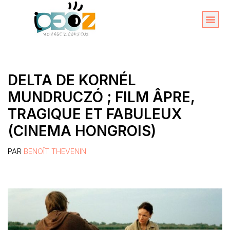
Aller
au
Organise
A propos 
contenu
DELTA DE KORNÉL
MUNDRUCZÓ ; FILM ÂPRE,
TRAGIQUE ET FABULEUX
(CINEMA HONGROIS)
PAR
BENOÎT THEVENIN