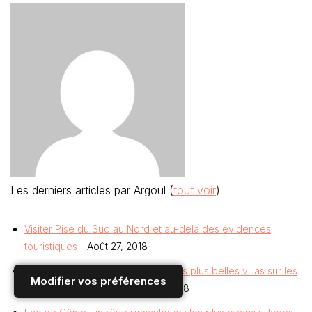
Les derniers articles par Argoul
(
tout voir
)
Visiter Pise du Sud au Nord et au-delà des évidences
touristiques
- Août 27, 2018
Villa Carlotta à Tremezzo ; l’une des plus belles villas sur les
Modifier vos préférences
bords sur lac de Côme
- Fév 1, 2018