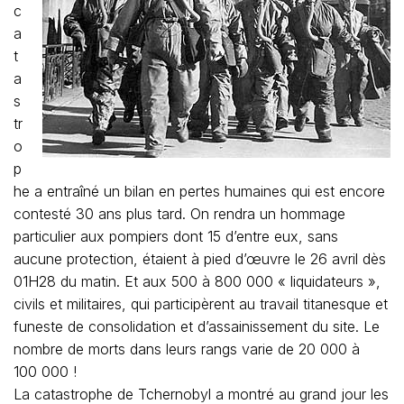
c
a
t
a
s
tr
o
p
he a entraîné un bilan en pertes humaines qui est encore
contesté 30 ans plus tard. On rendra un hommage
particulier aux pompiers dont 15 d’entre eux, sans
aucune protection, étaient à pied d’œuvre le 26 avril dès
01H28 du matin. Et aux 500 à 800 000 « liquidateurs »,
civils et militaires, qui participèrent au travail titanesque et
funeste de consolidation et d’assainissement du site. Le
nombre de morts dans leurs rangs varie de 20 000 à
100 000 !
La catastrophe de Tchernobyl a montré au grand jour les