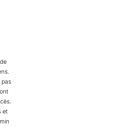
 de
ens.
t pas
 ont
ccès.
 et
emin