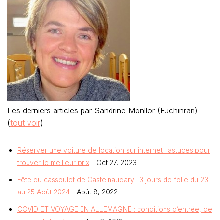
Les derniers articles par Sandrine Monllor (Fuchinran)
(
tout voir
)
Réserver une voiture de location sur internet : astuces pour
trouver le meilleur prix
- Oct 27, 2023
Fête du cassoulet de Castelnaudary : 3 jours de folie du 23
au 25 Août 2024
- Août 8, 2022
COVID ET VOYAGE EN ALLEMAGNE : conditions d’entrée, de