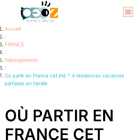
Aller
au
Organise
A propos 
Accueil
contenu
/
FRANCE
/
Hébergements
/
Où partir en France cet été ? 4 résidences vacances
parfaites en famille
OÙ PARTIR EN
FRANCE CET