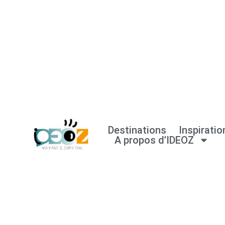
Aller
au
contenu
Destinations
Inspiratio
A propos d’IDEOZ