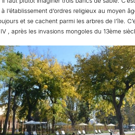
il faut plutôt imaginer trois bancs de sable. C’es
l’établissement d’ordres religieux au moyen âge. L
oujours et se cachent parmi les arbres de l’île. 
la IV , après les invasions mongoles du 13ème sièc