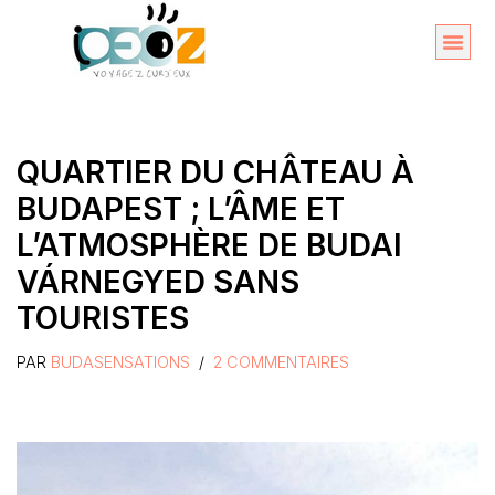
Aller
au
Organise
A propos 
contenu
QUARTIER DU CHÂTEAU À
BUDAPEST ; L’ÂME ET
L’ATMOSPHÈRE DE BUDAI
VÁRNEGYED SANS
TOURISTES
PAR
BUDASENSATIONS
2 COMMENTAIRES