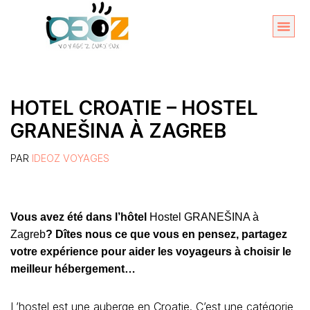
Aller
au
Organise
A propos 
contenu
HOTEL CROATIE – HOSTEL
GRANEŠINA À ZAGREB
PAR
IDEOZ VOYAGES
Vous avez été dans l’hôtel
Hostel GRANEŠINA à
Zagreb
? Dîtes nous ce que vous en pensez, partagez
votre expérience pour aider les voyageurs à choisir le
meilleur hébergement…
L’hostel est une auberge en Croatie. C’est une catégorie