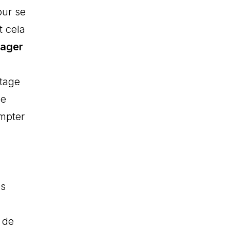
our se
t cela
sager
ntage
pe
ompter
es
s de