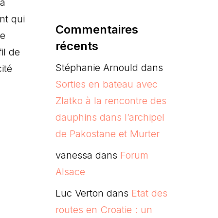
la
nt qui
Commentaires
de
récents
il de
Stéphanie Arnould
dans
ité
Sorties en bateau avec
Zlatko à la rencontre des
dauphins dans l’archipel
de Pakostane et Murter
vanessa
dans
Forum
Alsace
Luc Verton
dans
Etat des
routes en Croatie : un