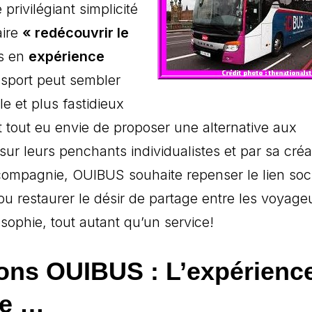
 privilégiant simplicité
aire
« redécouvrir le
us en
expérience
nsport peut sembler
e et plus fastidieux
tout eu envie de proposer une alternative aux
ur leurs penchants individualistes et par sa créat
a compagnie, OUIBUS souhaite repenser le lien soc
u restaurer le désir de partage entre les voyageu
sophie, tout autant qu’un service!
ions OUIBUS : L’expérienc
ée …