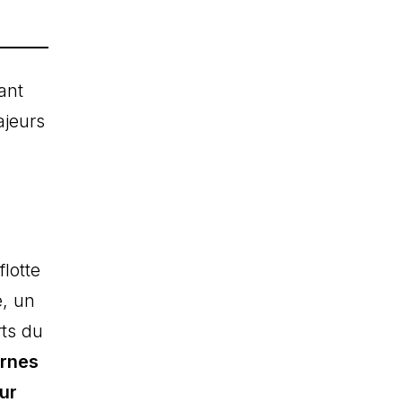
ant
ajeurs
lotte
e, un
rts du
rnes
ur