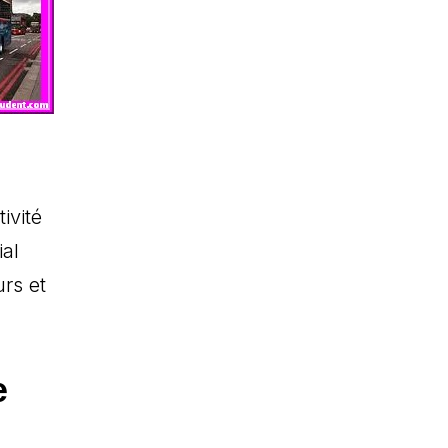
ivité
ial
rs et
e