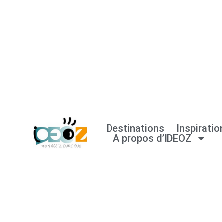
Aller
au
contenu
Destinations
Inspiratio
A propos d’IDEOZ