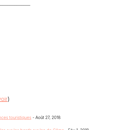
__________________
voir
)
nces touristiques
- Août 27, 2018