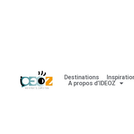
Aller
au
contenu
Destinations
Inspiratio
A propos d’IDEOZ