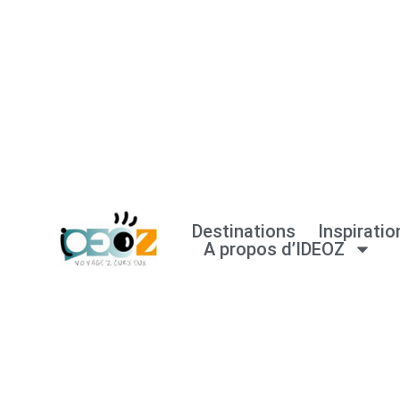
Aller
au
contenu
Destinations
Inspiratio
A propos d’IDEOZ