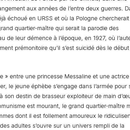
trangement aux années de l’entre deux guerres. 
jà échoué en URSS et où la Pologne chercherait
and quartier-maître qui serait la parodie des
eau de leur démence à l’époque, en 1927, où l’aut
ement prémonitoire qu’il s’est suicidé dès le débu
» entre une princesse Messaline et une actrice
ever, le jeune éphèbe s’engage dans l’armée pour s
à son destin de brasseur exploiteur de main d’œ
mmunisme est mourant, le grand quartier-maître 
mmes dont il est follement amoureux le ridiculisen
 des adultes s’ouvre sur un univers rempli de la