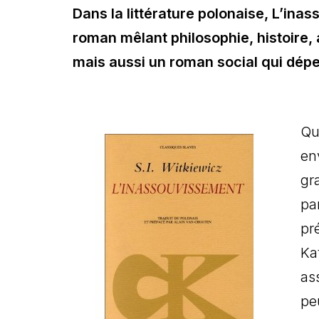
Dans la littérature polonaise, L’in
roman mêlant philosophie, histoire, 
mais aussi un roman social qui dépe
Qu
en
gr
pa
pr
Kaf
as
pe