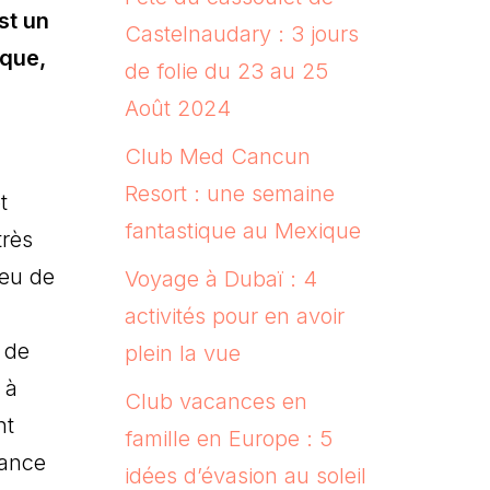
st un
Castelnaudary : 3 jours
ique,
de folie du 23 au 25
Août 2024
Club Med Cancun
Resort : une semaine
t
fantastique au Mexique
très
peu de
Voyage à Dubaï : 4
activités pour en avoir
 de
plein la vue
 à
Club vacances en
nt
famille en Europe : 5
rance
idées d’évasion au soleil