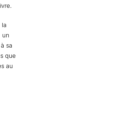
ivre.
 la
ù un
 à sa
is que
es au