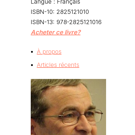
Langue : Français
ISBN-10: 2825121010
ISBN-13: 978-2825121016
Acheter ce livre?
À propos
Articles récents