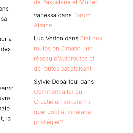
de Pakostane et Murter
Dans
vanessa
dans
Forum
 sa
Alsace
Luc Verton
dans
Etat des
eur a
routes en Croatie : un
t des
réseau d’autoroutes et
de routes satisfaisant
Sylvie Debailleul
dans
ervir
Comment aller en
uvre.
Croatie en voiture ? :
mate
quel coût et itinéraire
t, la
privilégier?