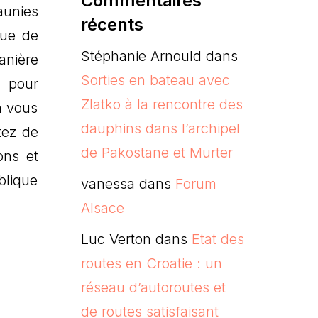
Commentaires
aunies
récents
gue de
Stéphanie Arnould
dans
anière
Sorties en bateau avec
] pour
Zlatko à la rencontre des
n vous
dauphins dans l’archipel
tez de
de Pakostane et Murter
ons et
blique
vanessa
dans
Forum
Alsace
Luc Verton
dans
Etat des
routes en Croatie : un
réseau d’autoroutes et
de routes satisfaisant