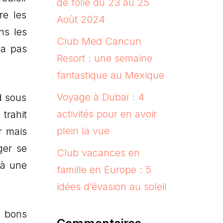
de folie du 23 au 25
re les
Août 2024
ns les
Club Med Cancun
 a pas
Resort : une semaine
fantastique au Mexique
Voyage à Dubaï : 4
d sous
activités pour en avoir
trahit
plein la vue
r mais
ger se
Club vacances en
 à une
famille en Europe : 5
idées d’évasion au soleil
e bons