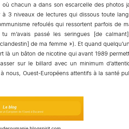
où chacun a dans son escarcelle des photos j
à 3 niveaux de lectures qui dissous toute lan
ommunisme refoulés qui ressortent parfois de m
 tu m’avais passé les seringues [de calmant
t clandestin] de ma femme »). Et quand quelqu’u
rt là un bâton de nicotine qui avant 1989 permet
asser sur le billard avec un minimum d’attenti
té à nous, Ouest-Européens attentifs à la santé pu
vuderoumanie.blogspirit.com