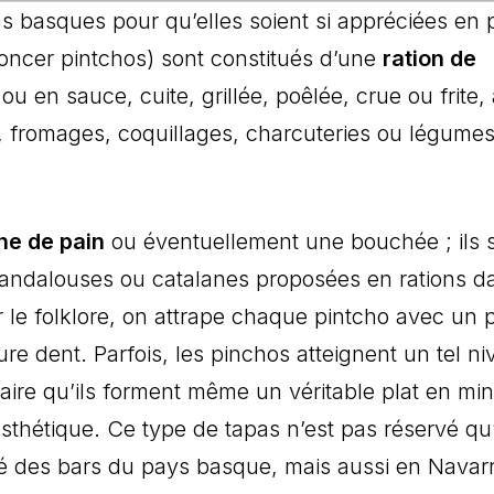
pas basques pour qu’elles soient si appréciées en
oncer pintchos) sont constitués d’une
ration de
ou en sauce, cuite, grillée, poêlée, crue ou frite,
, fromages, coquillages, charcuteries ou légumes
he de pain
ou éventuellement une bouchée ; ils 
 andalouses ou catalanes proposées en rations d
er le folklore, on attrape chaque pintcho avec un
p
ure dent.
Parfois, les pinchos atteignent un tel n
inaire qu’ils forment même un véritable plat en min
esthétique. Ce type de tapas n’est pas réservé qu
rité des bars du pays basque, mais aussi en Navar