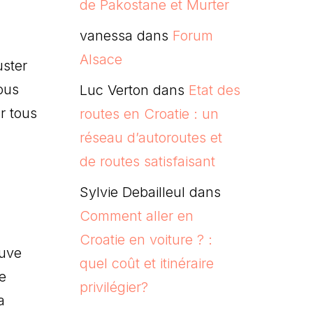
de Pakostane et Murter
vanessa
dans
Forum
Alsace
uster
ous
Luc Verton
dans
Etat des
r tous
routes en Croatie : un
réseau d’autoroutes et
de routes satisfaisant
Sylvie Debailleul
dans
Comment aller en
Croatie en voiture ? :
ouve
quel coût et itinéraire
e
privilégier?
a