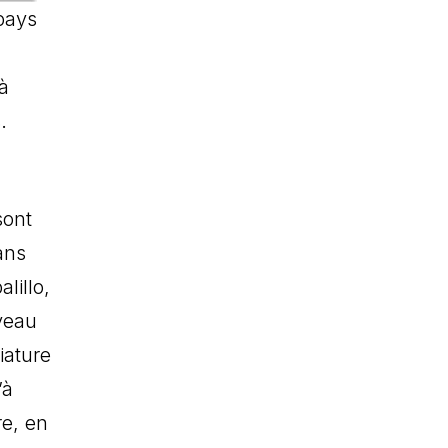
 pays
 à
.
sont
ans
alillo,
iveau
iature
’à
re, en