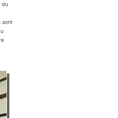
s du
 sont
du
re