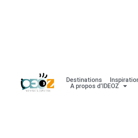
Aller
au
contenu
Destinations
Inspiratio
A propos d’IDEOZ