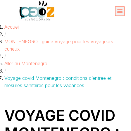
Aller
au
Organise
A propos 
Accueil
contenu
/
MONTENEGRO : guide voyage pour les voyageurs
curieux
/
Aller au Montenegro
/
Voyage covid Montenegro : conditions d’entrée et
mesures sanitaires pour les vacances
VOYAGE COVID