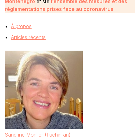
Montenegro
et sur
l’ensemble des mesures et des
réglementations prises face au coronavirus
À propos
Articles récents
Sandrine Monllor (Fuchinran)