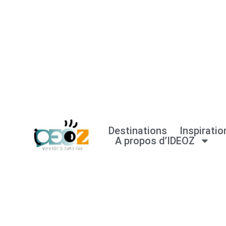
Aller
au
contenu
Destinations
Inspiratio
A propos d’IDEOZ