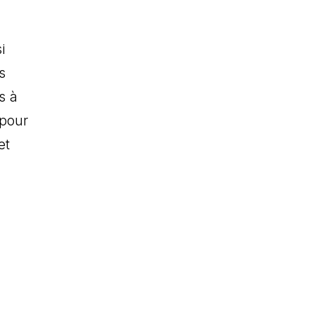
i
s
s à
 pour
et