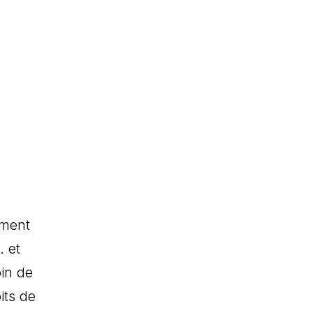
ement
. et
in de
its de