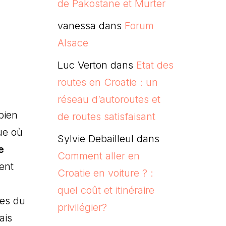
de Pakostane et Murter
vanessa
dans
Forum
Alsace
Luc Verton
dans
Etat des
routes en Croatie : un
réseau d’autoroutes et
bien
de routes satisfaisant
ue où
Sylvie Debailleul
dans
e
Comment aller en
ent
Croatie en voiture ? :
quel coût et itinéraire
ces du
privilégier?
ais