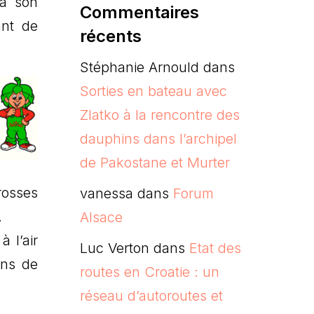
là son
Commentaires
ant de
récents
Stéphanie Arnould
dans
Sorties en bateau avec
Zlatko à la rencontre des
dauphins dans l’archipel
de Pakostane et Murter
rosses
vanessa
dans
Forum
.
Alsace
 l’air
Luc Verton
dans
Etat des
ons de
routes en Croatie : un
réseau d’autoroutes et