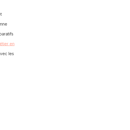
t
onne
aratifs
étier en
avec les