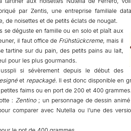
 tartiner aux noisettes Nutella de Ferrero, voi
briqué par Zentis, une entreprise familiale dat
 de noisettes et de petits éclats de nougat.
s se déguste en famille ou en solo et plaît aux
uner, il faut office de
Frühstückcreme
, mais il
e tartine sur du pain, des petits pains au lait,
seul pour les plus gourmands.
Nusspli si sévèrement depuis le début des
esigné
et
repackagé
. Il est donc disponible en g
s petites faims ou en port de 200 et 400 grammes
otte :
Zentino
; un personnage de dessin animé à
er pour comparer avec Nutella ou l’une des versi
 pour le pot de 400 grammes.