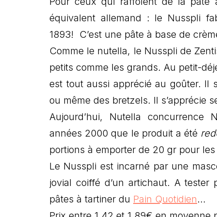
Pour ceux qui raffolent de la pâte à
équivalent allemand : le Nusspli fa
1893! C’est une pâte à base de crème,
Comme le nutella, le Nusspli de Zenti
petits comme les grands. Au petit-déje
est tout aussi apprécié au goûter. Il s
ou même des bretzels. Il s’apprécie 
Aujourd’hui, Nutella concurrence 
années 2000 que le produit a été
red
portions à emporter de 20 gr pour le
Le Nusspli est incarné par une masc
jovial coiffé d’un artichaut. A test
pâtes à tartiner du
Pain Quotidien
…
Prix entre 1,42 et 1,89€ en moyenne