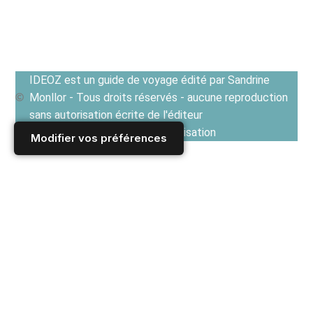
IDEOZ est un guide de voyage édité par Sandrine
Monllor - Tous droits réservés - aucune reproduction
sans autorisation écrite de l'éditeur
Voir les Conditions générales d'utilisation
Modifier vos préférences
Accueil
/
Derniers articles
/
REPUBLIQUE TCHEQUE
/
Prague
/