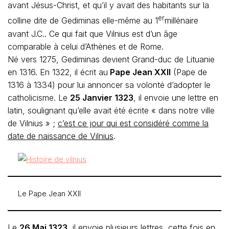
avant Jésus-Christ, et qu’il y avait des habitants sur la
er
colline dite de Gediminas elle-même au 1
millénaire
avant J.C.. Ce qui fait que Vilnius est d’un âge
comparable à celui d’Athènes et de Rome.
Né vers 1275, Gediminas devient Grand-duc de Lituanie
en 1316. En 1322, il écrit au
Pape Jean XXII
(Pape de
1316 à 1334) pour lui annoncer sa volonté d’adopter le
catholicisme. Le
25 Janvier 1323
, il envoie une lettre en
latin, soulignant qu’elle avait été écrite « dans notre ville
de Vilnius » ;
c’est ce jour qui est considéré comme la
date de naissance de Vilnius
.
Le Pape Jean XXII
Le
26 Mai 1323
, il envoie plusieurs lettres, cette fois en