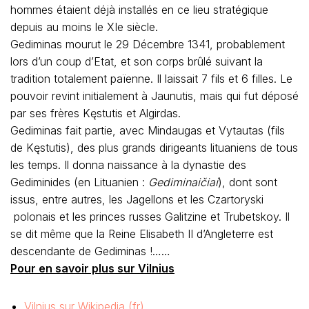
hommes étaient déjà installés en ce lieu stratégique
depuis au moins le XIe siècle.
Gediminas mourut le 29 Décembre 1341, probablement
lors d’un coup d’Etat, et son corps brûlé suivant la
tradition totalement païenne. Il laissait 7 fils et 6 filles. Le
pouvoir revint initialement à Jaunutis, mais qui fut déposé
par ses frères Kęstutis et Algirdas.
Gediminas fait partie, avec Mindaugas et Vytautas (fils
de Kęstutis), des plus grands dirigeants lituaniens de tous
les temps. Il donna naissance à la dynastie des
Gediminides (en Lituanien :
Gediminaičiai
), dont sont
issus, entre autres, les Jagellons et les Czartoryski
polonais et les princes russes Galitzine et Trubetskoy. Il
se dit même que la Reine Elisabeth II d’Angleterre est
descendante de Gediminas !……
Pour en savoir plus sur Vilnius
Vilnius sur Wikipedia (fr)