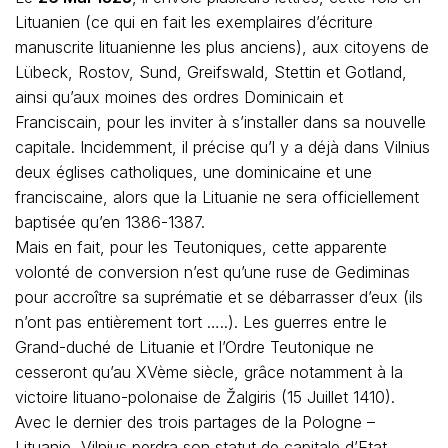
Lituanien (ce qui en fait les exemplaires d’écriture
manuscrite lituanienne les plus anciens), aux citoyens de
Lübeck, Rostov, Sund, Greifswald, Stettin et Gotland,
ainsi qu’aux moines des ordres Dominicain et
Franciscain, pour les inviter à s’installer dans sa nouvelle
capitale. Incidemment, il précise qu’l y a déjà dans Vilnius
deux églises catholiques, une dominicaine et une
franciscaine, alors que la Lituanie ne sera officiellement
baptisée qu’en 1386-1387.
Mais en fait, pour les Teutoniques, cette apparente
volonté de conversion n’est qu’une ruse de Gediminas
pour accroître sa suprématie et se débarrasser d’eux (ils
n’ont pas entièrement tort …..). Les guerres entre le
Grand-duché de Lituanie et l’Ordre Teutonique ne
cesseront qu’au XVème siècle, grâce notamment à la
victoire lituano-polonaise de Žalgiris (15 Juillet 1410).
Avec le dernier des trois partages de la Pologne –
Lituanie, Vilnius perdra son statut de capitale d’Etat