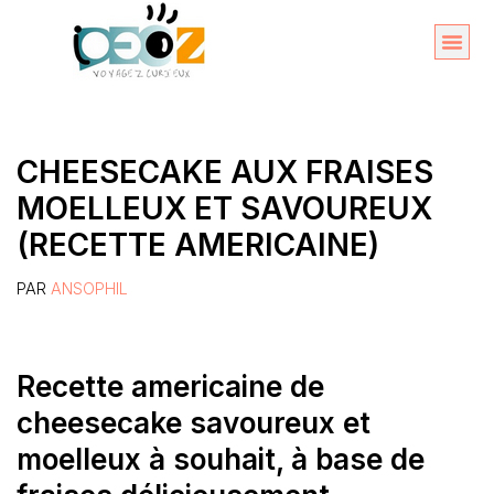
Aller
au
Organise
A propos 
contenu
CHEESECAKE AUX FRAISES
MOELLEUX ET SAVOUREUX
(RECETTE AMERICAINE)
PAR
ANSOPHIL
Recette americaine de
cheesecake savoureux et
moelleux à souhait, à base de