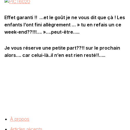
Effet garanti !! …et le goût je ne vous dit que çà ! Les
enfants l’ont fini allègrement … » tu en refais un ce
week-end??!!!…. »….peut-être…..
Je vous réserve une petite part??!! sur le prochain
alors…. car celui-là..il n’en est rien resté!!…..
À propos
Articles récents