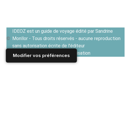
IDEOZ est un guide de voyage édité par Sandrine
Monllor - Tous droits réservés - aucune reproduction
sans autorisation écrite de l'éditeur
Voir les Conditions générales d'utilisation
Modifier vos préférences
Accueil
/
Derniers articles
/
AMERIQUE DU NORD
/
ETATS UNIS
/
Cuisine américaine