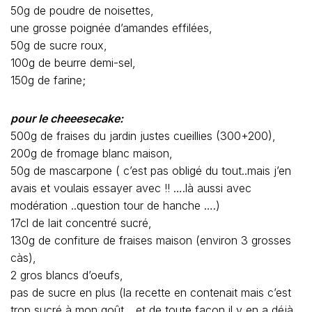
50g de poudre de noisettes,
une grosse poignée d’amandes effilées,
50g de sucre roux,
100g de beurre demi-sel,
150g de farine;
pour le cheeesecake:
500g de fraises du jardin justes cueillies (300+200),
200g de fromage blanc maison,
50g de mascarpone ( c’est pas obligé du tout..mais j’en
avais et voulais essayer avec !! ….là aussi avec
modération ..question tour de hanche ….)
17cl de lait concentré sucré,
130g de confiture de fraises maison (environ 3 grosses
càs),
2 gros blancs d’oeufs,
pas de sucre en plus (la recette en contenait mais c’est
trop sucré à mon goût….et de toute façon il y en a déjà