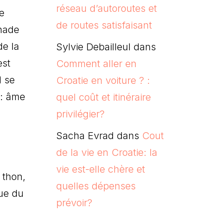
réseau d’autoroutes et
e
de routes satisfaisant
enade
de la
Sylvie Debailleul
dans
est
Comment aller en
l se
Croatie en voiture ? :
 : âme
quel coût et itinéraire
privilégier?
Sacha Evrad
dans
Cout
de la vie en Croatie: la
vie est-elle chère et
 thon,
quelles dépenses
que du
prévoir?