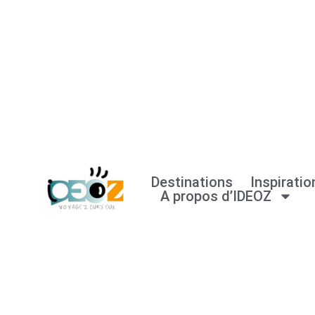
Aller
au
contenu
Destinations
Inspiratio
A propos d’IDEOZ