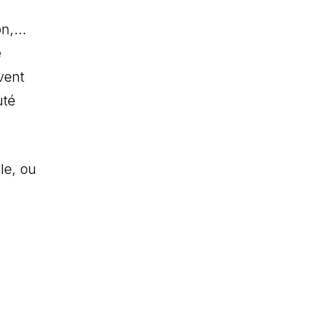
on,…
e
vent
uté
le, ou