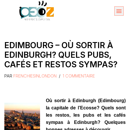
Aller
au
Organise
A propos 
contenu
EDIMBOURG – OÙ SORTIR À
EDINBURGH? QUELS PUBS,
CAFÉS ET RESTOS SYMPAS?
PAR
FRENCHIESINLONDON
1 COMMENTAIRE
Où sortir à Edinburgh (Edimbourg)
la capitale de l’Ecosse? Quels sont
les restos, les pubs et les cafés
sympas à Edinburgh? Quelques
bonnes adresses à découvrir…