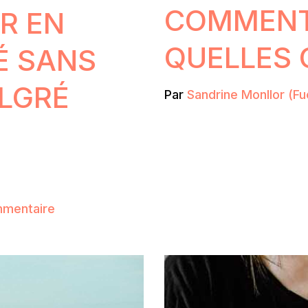
COMMENT
R EN
QUELLES 
É SANS
LGRÉ
Par
Sandrine Monllor (Fu
mmentaire