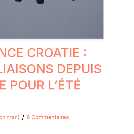
NCE CROATIE :
LIAISONS DEPUIS
E POUR L’ÉTÉ
chinran)
6 Commentaires