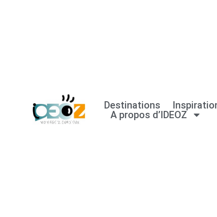
Aller
au
contenu
Destinations
Inspiratio
A propos d’IDEOZ