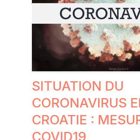
SITUATION DU
CORONAVIRUS E
CROATIE : MESU
COVID19