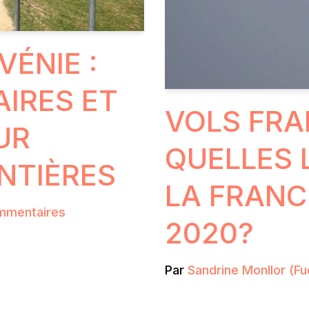
VÉNIE :
IRES ET
VOLS FRA
UR
QUELLES 
NTIÈRES
LA FRANC
mmentaires
2020?
Par
Sandrine Monllor (Fu