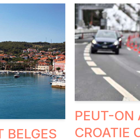
PEUT-ON 
CROATIE C
T BELGES