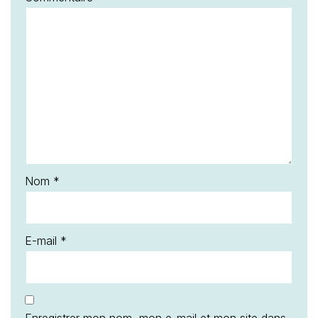
Nom
*
E-mail
*
Enregistrer mon nom, mon e-mail et mon site dans