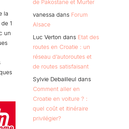
de Pakostane et Murter
e la
vanessa
dans
Forum
 de 1
Alsace
ec un
Luc Verton
dans
Etat des
ues
routes en Croatie : un
réseau d’autoroutes et
s
de routes satisfaisant
iques
Sylvie Debailleul
dans
Comment aller en
Croatie en voiture ? :
quel coût et itinéraire
privilégier?