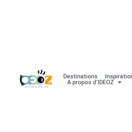
Aller
au
contenu
Destinations
Inspiratio
A propos d’IDEOZ