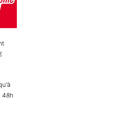
nt
€
qu’à
e 48h