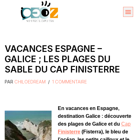
Aller
au
Organise
A propos 
contenu
VACANCES ESPAGNE –
GALICE ; LES PLAGES DU
SABLE DU CAP FINISTERRE
PAR
CHILOEDREAM
1 COMMENTAIRE
En vacances en Espagne,
destination Galice : découverte
des plages de Galice et du
Cap
Finisterre
(Fisterra), le bleu de
l’océan, les petits cailloux et le