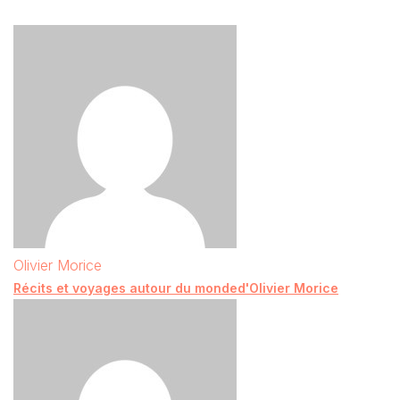
Olivier Morice
Récits et voyages autour du monded'Olivier Morice