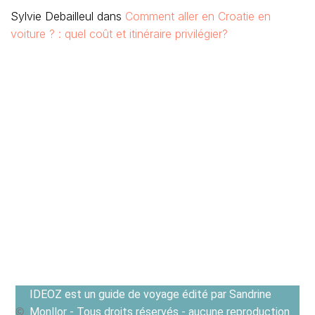
Sylvie Debailleul
dans
Comment aller en Croatie en
voiture ? : quel coût et itinéraire privilégier?
IDEOZ est un guide de voyage édité par Sandrine
Monllor - Tous droits réservés - aucune reproduction