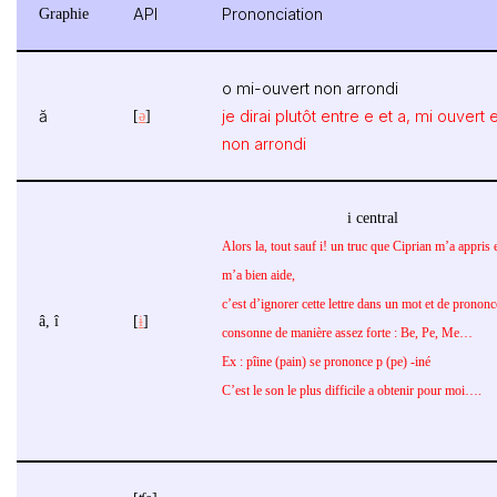
Graphie
API
Prononciation
o mi-ouvert non arrondi
ă
[
ə
]
je dirai plutôt entre e et a, mi ouvert e
non arrondi
i central
Alors la, tout sauf i! un truc que Ciprian m’a appris 
m’a bien aide,
c’est d’ignorer cette lettre dans un mot et de prononc
â, î
[
ɨ
]
consonne de manière assez forte : Be, Pe, Me…
Ex : p
îine (pain) se prononce p (pe) -iné
C’est le son le plus difficile a obtenir pour moi….