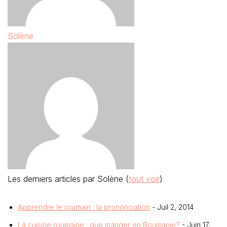
Solène
Les derniers articles par Solène
(
tout voir
)
Apprendre le roumain : la prononciation
- Juil 2, 2014
La cuisine roumaine : que manger en Roumanie?
- Juin 17,