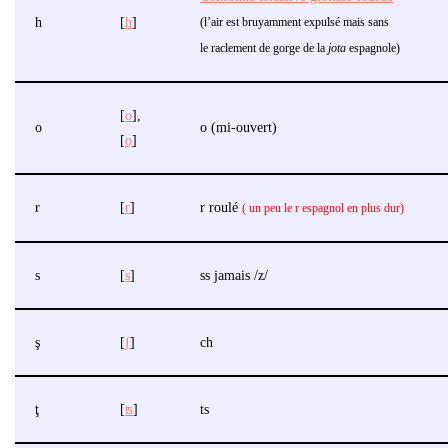
h
[
h
]
(l’air est bruyamment expulsé mais sans
le raclement de gorge de la
jota
espagnole)
[
o
],
o
o (mi-ouvert)
[
o̞
]
r
[
r
]
r roulé
( un peu le r espagnol en plus dur)
s
[
s
]
ss jamais /z/
ş
[
ʃ
]
ch
ţ
[
ʦ
]
ts