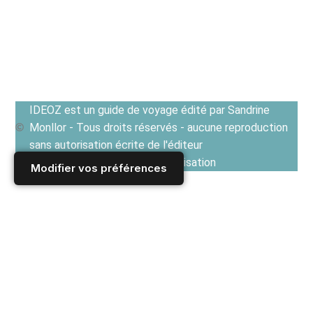
IDEOZ est un guide de voyage édité par Sandrine
Monllor - Tous droits réservés - aucune reproduction
sans autorisation écrite de l'éditeur
Voir les Conditions générales d'utilisation
Modifier vos préférences
Accueil
/
Derniers articles
/
ROUMANIE
/
Aller et voyager en Roumanie : conseils et vie pratique