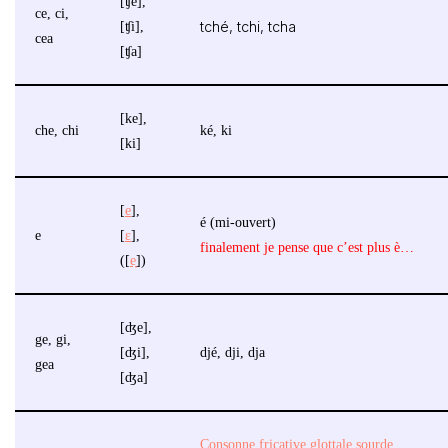
[ʧe],
ce, ci,
[ʧi],
tché, tchi, tcha
cea
[ʧa]
[ke],
che, chi
ké, ki
[ki]
[
e
],
é (mi-ouvert)
e
[
ɛ
],
finalement je pense que c’est plus è…
([
e̞
])
[ʤe],
ge, gi,
[ʤi],
djé, dji, dja
gea
[ʤa]
Consonne fricative glottale sourde