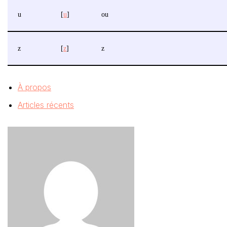
u
[
u
]
ou
z
[
z
]
z
À propos
Articles récents