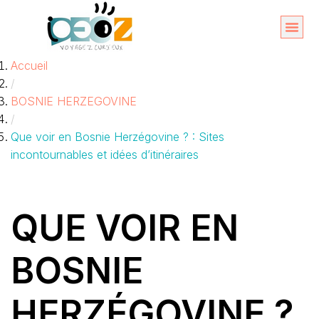
Aller
au
Organise
A propos 
Accueil
contenu
/
BOSNIE HERZEGOVINE
/
Que voir en Bosnie Herzégovine ? : Sites
incontournables et idées d’itinéraires
QUE VOIR EN
BOSNIE
HERZÉGOVINE ?