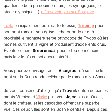
quartier serbe à parcourir en tram, les synagogues, le
stade olympique… )
» En savoir plus sur Sarajevo
Tuzla
principalement pour sa forteresse,
Trebinje
pour
son pont romain, son église serbe orthodoxe et à
proximité le monastère serbe orthodoxe de Trvdos où les
moines cultivent la vigne et produisent d’excellents crus.
Éventuellement
Srebrenica
, pour le lieu de mémoire,
mais la ville n’a en soi aucun intérêt.
Vous pourrez envisager aussi
Visegrad
, où se situe le
pont sur la Drina rendu célèbre par le roman d’Ivo Andric.
Je vous conseille d’aller jusqu’à
Travnik
entourée par les
monts Vilenica et
Vlašić
puis vers
Jajce
plus à l’Ouest,
dont le château et les cascades offrent une superbe
vue. Ces deux villes sont en Bosnie centrale. Depuis ces