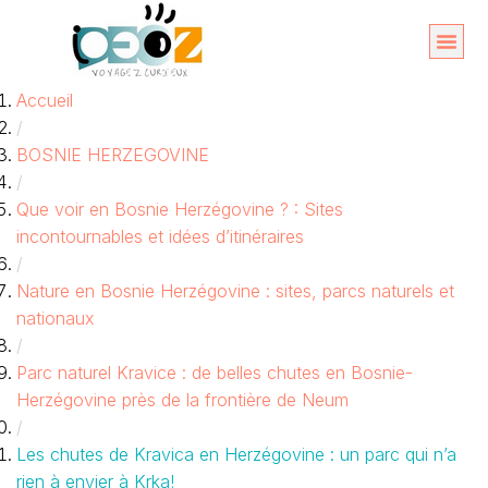
Aller
au
Organise
A propos 
Accueil
contenu
/
BOSNIE HERZEGOVINE
/
Que voir en Bosnie Herzégovine ? : Sites
incontournables et idées d’itinéraires
/
Nature en Bosnie Herzégovine : sites, parcs naturels et
nationaux
/
Parc naturel Kravice : de belles chutes en Bosnie-
Herzégovine près de la frontière de Neum
/
Les chutes de Kravica en Herzégovine : un parc qui n’a
rien à envier à Krka!