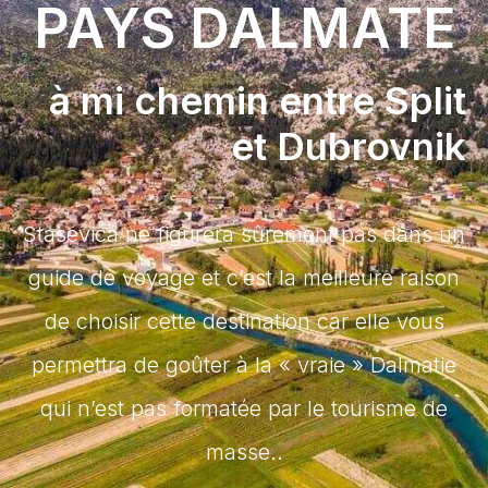
PAYS DALMATE
à mi chemin entre Split
et Dubrovnik
Stasevica ne figurera sûrement pas dans un
guide de voyage et c’est la meilleure raison
de choisir cette destination car elle vous
permettra de goûter à la « vraie » Dalmatie
qui n’est pas formatée par le tourisme de
masse..