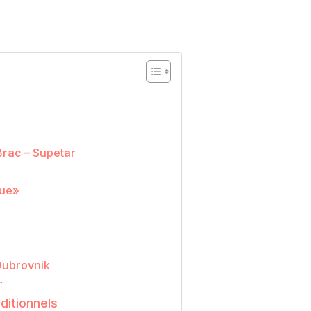
Brac – Supetar
que»
 Dubrovnik
r
aditionnels