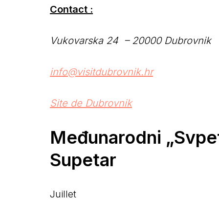
Contact :
Vukovarska 24 – 20000 Dubrovnik
info@visitdubrovnik.hr
Site de Dubrovnik
Međunarodni „Svpetr
Supetar
Juillet