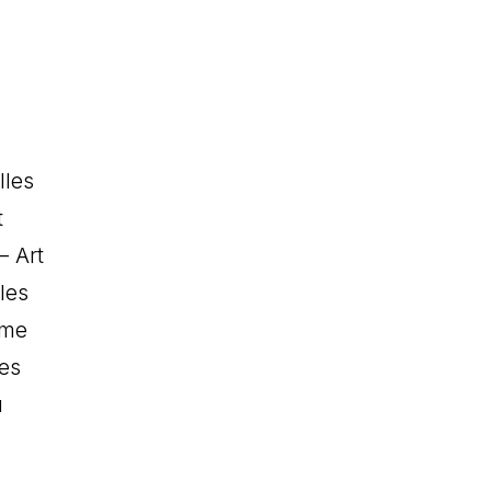
lles
t
– Art
les
mme
ues
u