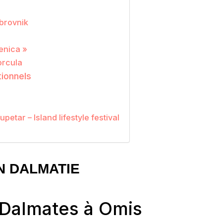
ubrovnik
enica »
orcula
tionnels
upetar – Island lifestyle festival
N DALMATIE
 Dalmates à Omis