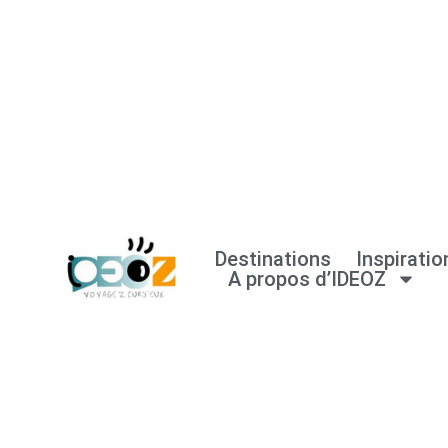
Aller
au
contenu
Destinations
Inspiratio
A propos d’IDEOZ