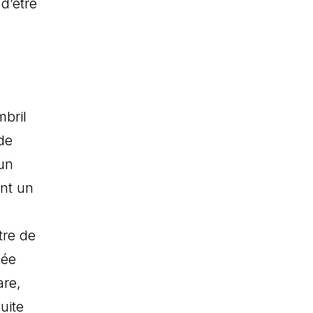
 d’être
mbril
de
 un
ent un
tre de
née
are,
suite