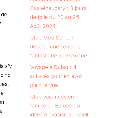
Castelnaudary : 3 jours
 de
de folie du 23 au 25
a
Août 2024
Club Med Cancun
Resort : une semaine
fantastique au Mexique
s s’y
Voyage à Dubaï : 4
 cinq
activités pour en avoir
ces.
plein la vue
me
Club vacances en
en
famille en Europe : 5
de
idées d’évasion au soleil