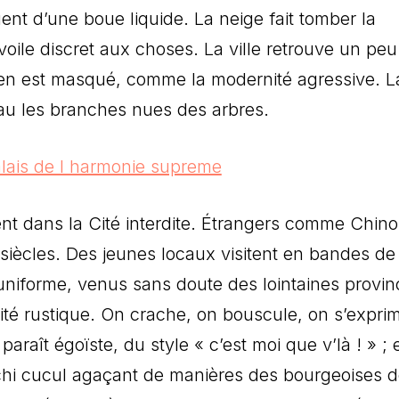
uent d’une boue liquide. La neige fait tomber la
oile discret aux choses. La ville retrouve un peu
en est masqué, comme la modernité agressive. L
au les branches nues des arbres.
ent dans la Cité interdite. Étrangers comme Chinoi
siècles. Des jeunes locaux visitent en bandes de
n uniforme, venus sans doute des lointaines provin
cité rustique. On crache, on bouscule, on s’expri
paraît égoïste, du style « c’est moi que v’là ! » ; 
ichi cucul agaçant de manières des bourgeoises 