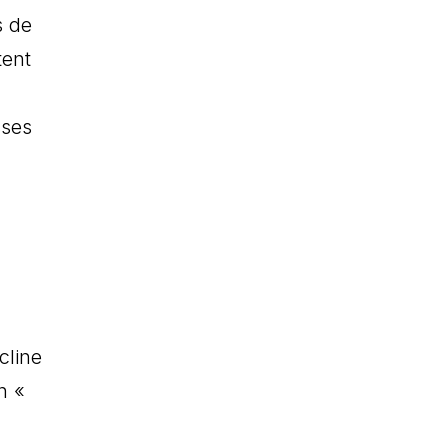
s de
tent
sses
cline
n «