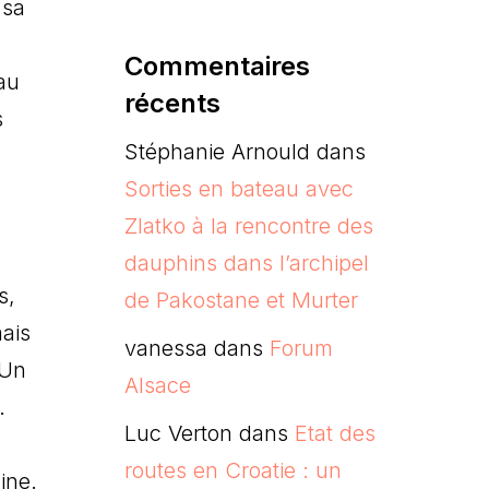
 sa
Commentaires
 au
récents
s
Stéphanie Arnould
dans
Sorties en bateau avec
Zlatko à la rencontre des
dauphins dans l’archipel
s,
de Pakostane et Murter
mais
vanessa
dans
Forum
 Un
Alsace
.
Luc Verton
dans
Etat des
routes en Croatie : un
ine.