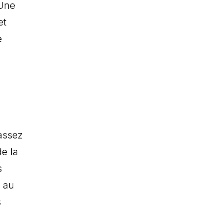
 Une
et
e
n
 assez
de la
s
t au
s