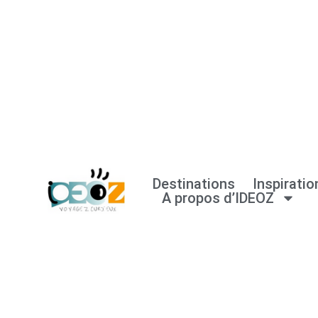
Aller
au
contenu
Destinations
Inspiratio
A propos d’IDEOZ