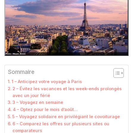
Sommaire
1 – Anticipez votre voyage à Paris
2 – Évitez les vacances et les week-ends prolongés
avec un jour férié
3 – Voyagez en semaine
4 – Optez pour le mois d’août…
5 – Voyagez solidaire en privilégiant le covoiturage
6 – Comparez les offres sur plusieurs sites ou
comparateurs