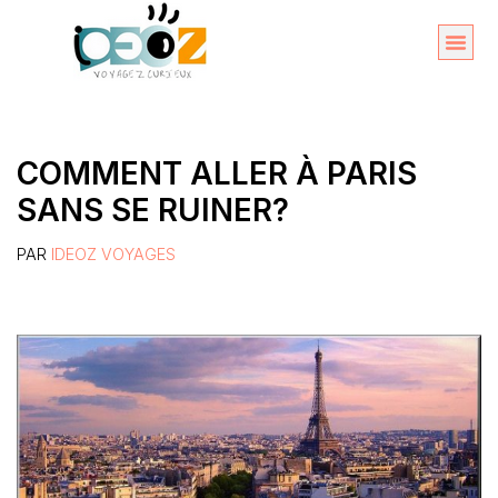
Aller
au
Organise
A propos 
contenu
COMMENT ALLER À PARIS
SANS SE RUINER?
PAR
IDEOZ VOYAGES