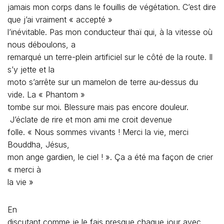
jamais mon corps dans le fouillis de végétation. C’est dire
que j’ai vraiment « accepté »
l’inévitable. Pas mon conducteur thaï qui, à la vitesse où
nous déboulons, a
remarqué un terre-plein artificiel sur le côté de la route. Il
s’y jette et la
moto s’arrête sur un mamelon de terre au-dessus du
vide. La « Phantom »
tombe sur moi. Blessure mais pas encore douleur.
J’éclate de rire et mon ami me croit devenue
folle. « Nous sommes vivants ! Merci la vie, merci
Bouddha, Jésus,
mon ange gardien, le ciel ! ». Ça a été ma façon de crier
« merci à
la vie »
En
discutant comme je le fais presque chaque jour avec