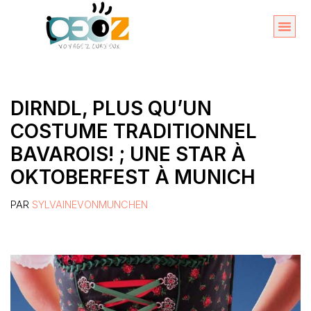
Aller
au
Organise
A propos 
contenu
DIRNDL, PLUS QU’UN
COSTUME TRADITIONNEL
BAVAROIS! ; UNE STAR À
OKTOBERFEST À MUNICH
PAR
SYLVAINEVONMUNCHEN