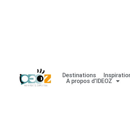
Aller
au
contenu
Destinations
Inspiratio
A propos d’IDEOZ