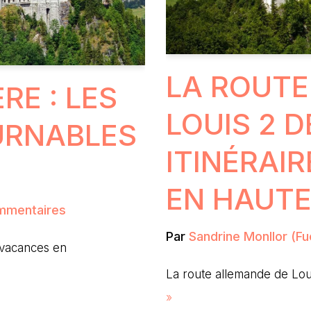
LA ROUTE
RE : LES
LOUIS 2 D
URNABLES
ITINÉRAI
EN HAUTE
mmentaires
Par
Sandrine Monllor (Fu
e vacances en
La route allemande de Lo
»