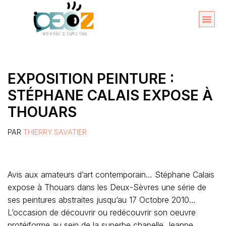
Aller
au
Organise
A propos 
contenu
EXPOSITION PEINTURE :
STÉPHANE CALAIS EXPOSE À
THOUARS
PAR
THIERRY SAVATIER
Avis aux amateurs d’art contemporain… Stéphane Calais
expose à Thouars dans les Deux-Sèvres une série de
ses peintures abstraites jusqu’au 17 Octobre 2010…
L’occasion de découvrir ou redécouvrir son oeuvre
protéiforme au sein de la superbe chapelle Jeanne