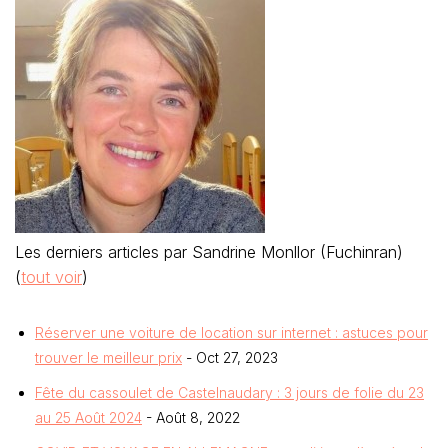
Les derniers articles par Sandrine Monllor (Fuchinran)
(
tout voir
)
Réserver une voiture de location sur internet : astuces pour
trouver le meilleur prix
- Oct 27, 2023
Fête du cassoulet de Castelnaudary : 3 jours de folie du 23
au 25 Août 2024
- Août 8, 2022