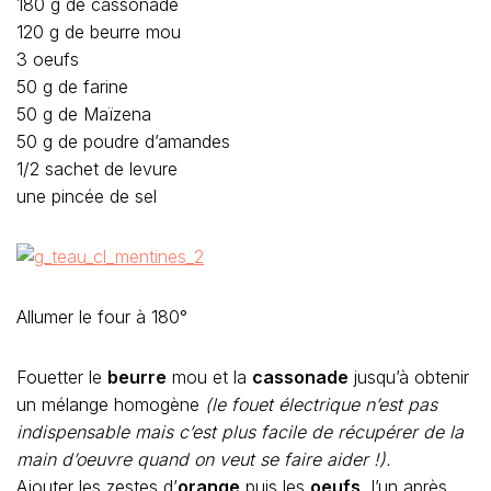
180 g de cassonade
120 g de beurre mou
3 oeufs
50 g de farine
50 g de Maïzena
50 g de poudre d’amandes
1/2 sachet de levure
une pincée de sel
Allumer le four à 180°
Fouetter le
beurre
mou et la
cassonade
jusqu’à obtenir
un mélange homogène
(le fouet électrique n’est pas
indispensable mais c’est plus facile de récupérer de la
main d’oeuvre quand on veut se faire aider !).
Ajouter les zestes d’
orange
puis les
oeufs
, l’un après