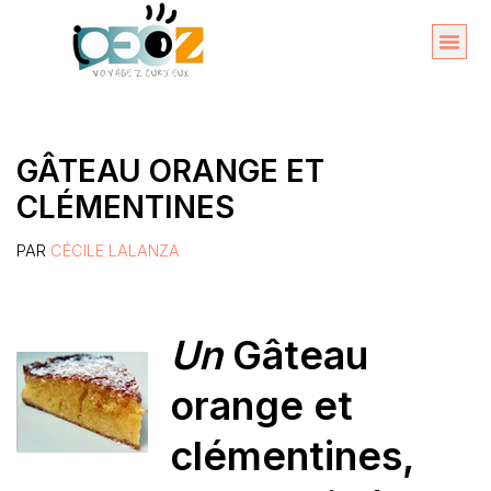
Aller
au
Organise
A propos 
contenu
GÂTEAU ORANGE ET
CLÉMENTINES
PAR
CÉCILE LALANZA
Un
Gâteau
orange et
clémentines,