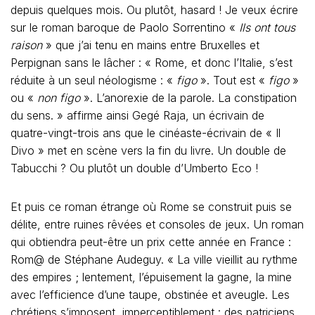
depuis quelques mois. Ou plutôt, hasard ! Je veux écrire
sur le roman baroque de Paolo Sorrentino «
Ils ont tous
raison
» que j’ai tenu en mains entre Bruxelles et
Perpignan sans le lâcher : « Rome, et donc l’Italie, s’est
réduite à un seul néologisme : «
figo
». Tout est «
figo
»
ou «
non figo
». L’anorexie de la parole. La constipation
du sens. » affirme ainsi Gegé Raja, un écrivain de
quatre-vingt-trois ans que le cinéaste-écrivain de « Il
Divo » met en scène vers la fin du livre. Un double de
Tabucchi ? Ou plutôt un double d’Umberto Eco !
Et puis ce roman étrange où Rome se construit puis se
délite, entre ruines rêvées et consoles de jeux. Un roman
qui obtiendra peut-être un prix cette année en France :
Rom@ de Stéphane Audeguy. « La ville vieillit au rythme
des empires ; lentement, l’épuisement la gagne, la mine
avec l’efficience d’une taupe, obstinée et aveugle. Les
chrétiens s’imposent, imperceptiblement : des patriciens