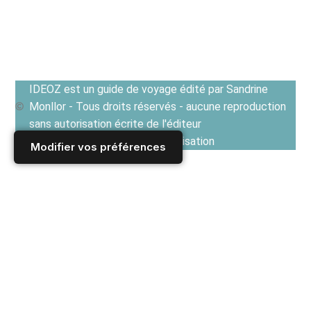
IDEOZ est un guide de voyage édité par Sandrine
Monllor - Tous droits réservés - aucune reproduction
sans autorisation écrite de l'éditeur
Voir les Conditions générales d'utilisation
Modifier vos préférences
Accueil
/
Derniers articles
/
TRIBUNE
/
[NON CLASSE - Articles DIVERS]
/