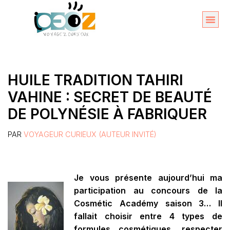
Aller
au
Organise
A propos 
contenu
HUILE TRADITION TAHIRI
VAHINE : SECRET DE BEAUTÉ
DE POLYNÉSIE À FABRIQUER
PAR
VOYAGEUR CURIEUX (AUTEUR INVITÉ)
Je vous présente aujourd’hui ma
participation au concours de la
Cosmétic Académy saison 3… Il
fallait choisir entre 4 types de
formules cosmétiques, respecter