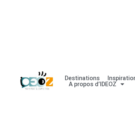
Aller
au
contenu
Destinations
Inspiratio
A propos d’IDEOZ