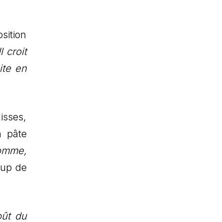
osition
 croit
ite en
isses,
a pâte
homme,
oup de
oût du