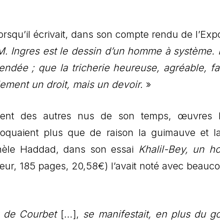
lorsqu’il écrivait, dans son compte rendu de l’Exp
M. Ingres est le dessin d’un homme à système. Il
endée ; que la tricherie heureuse, agréable, fa
lement un droit, mais un devoir.
»
guent des autres nus de son temps, œuvres l
oquaient plus que de raison la guimauve et l
ichèle Haddad, dans son essai
Khalil-Bey, un 
teur, 185 pages, 20,58€) l’avait noté avec beauc
t de Courbet
[…],
se manifestait, en plus du g