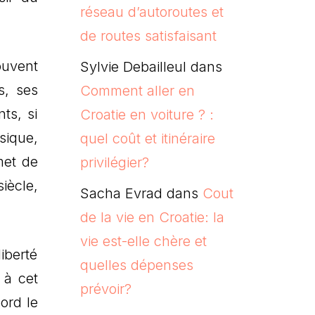
réseau d’autoroutes et
de routes satisfaisant
ouvent
Sylvie Debailleul
dans
s, ses
Comment aller en
ts, si
Croatie en voiture ? :
sique,
quel coût et itinéraire
met de
privilégier?
iècle,
Sacha Evrad
dans
Cout
de la vie en Croatie: la
vie est-elle chère et
iberté
quelles dépenses
 à cet
prévoir?
ord le