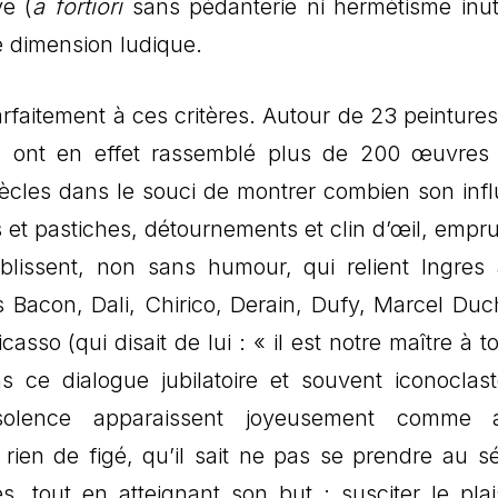
ve (
a fortiori
sans pédanterie ni hermétisme inuti
e dimension ludique.
faitement à ces critères. Autour de 23 peintures
es ont en effet rassemblé plus de 200 œuvres
siècles dans le souci de montrer combien son inf
s et pastiches, détournements et clin d’œil, empru
tablissent, non sans humour, qui relient Ingres
is Bacon, Dali, Chirico, Derain, Dufy, Marcel Du
sso (qui disait de lui : « il est notre maître à t
ce dialogue jubilatoire et souvent iconoclas
insolence apparaissent joyeusement comme a
a rien de figé, qu’il sait ne pas se prendre au sé
res, tout en atteignant son but : susciter le plai