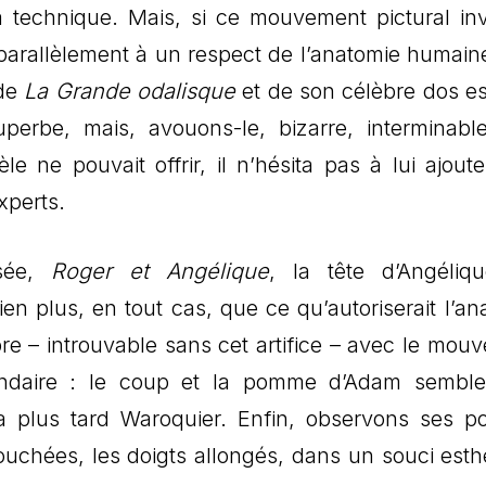
a technique. Mais, si ce mouvement pictural invi
it parallèlement à un respect de l’anatomie humain
 de
La Grande odalisque
et de son célèbre dos es
perbe, mais, avouons-le, bizarre, interminabl
le ne pouvait offrir, il n’hésita pas à lui ajouter
xperts.
osée,
Roger et Angélique
, la tête d’Angéliq
n plus, en tout cas, que ce qu’autoriserait l’an
ibre – introuvable sans cet artifice – avec le mou
ondaire : le coup et la pomme d’Adam sembl
 plus tard Waroquier. Enfin, observons ses por
ouchées, les doigts allongés, dans un souci esth