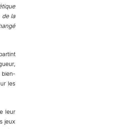
étique
 de la
changé
artint
gueur,
 bien-
ur les
e leur
es jeux