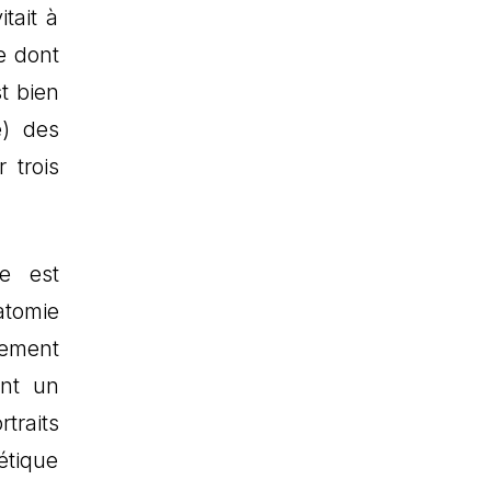
tait à
e dont
t bien
e) des
 trois
ue est
atomie
vement
ent un
traits
étique