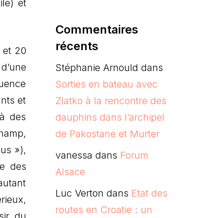
le) et
Commentaires
récents
 et 20
 d’une
Stéphanie Arnould
dans
luence
Sorties en bateau avec
nts et
Zlatko à la rencontre des
 à des
dauphins dans l’archipel
champ,
de Pakostane et Murter
ous »),
vanessa
dans
Forum
te des
Alsace
utant
Luc Verton
dans
Etat des
rieux,
routes en Croatie : un
sir du