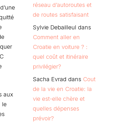
réseau d’autoroutes et
 d’une
de routes satisfaisant
quitté
e
Sylvie Debailleul
dans
de
Comment aller en
iquer
Croatie en voiture ? :
IC
quel coût et itinéraire
e
privilégier?
Sacha Evrad
dans
Cout
de la vie en Croatie: la
s aux
vie est-elle chère et
 le
quelles dépenses
es
prévoir?