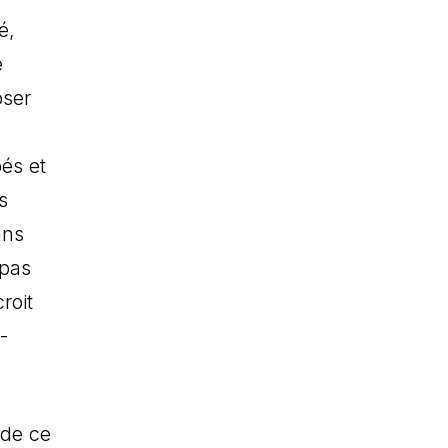
é,
e
oser
és et
s
ans
 pas
roit
-
 de ce