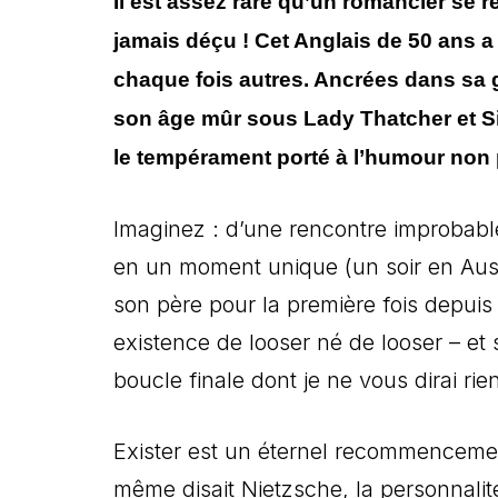
Il est assez rare qu’un romancier se r
jamais déçu ! Cet Anglais de 50 ans a
chaque fois autres. Ancrées dans sa g
son âge mûr sous Lady Thatcher et Sir 
le tempérament porté à l’humour non pl
Imaginez : d’une rencontre improbable
en un moment unique (un soir en Austr
son père pour la première fois depuis
existence de looser né de looser – et 
boucle finale dont je ne vous dirai rien
Exister est un éternel recommencement 
même disait Nietzsche, la personnali