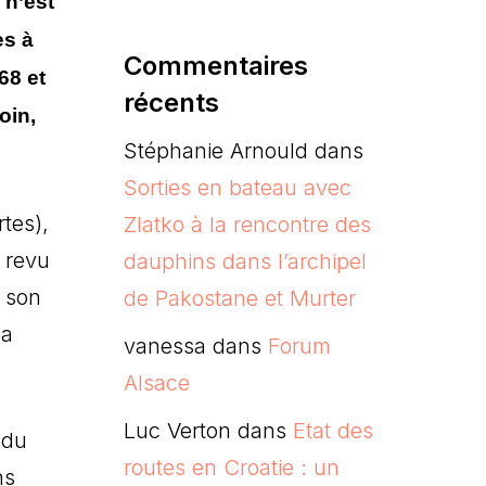
 n’est
es à
Commentaires
68 et
récents
oin,
Stéphanie Arnould
dans
Sorties en bateau avec
tes),
Zlatko à la rencontre des
 revu
dauphins dans l’archipel
s son
de Pakostane et Murter
la
vanessa
dans
Forum
Alsace
Luc Verton
dans
Etat des
 du
routes en Croatie : un
ns