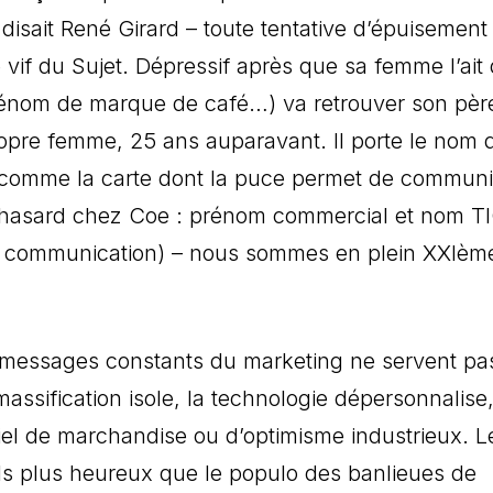
e disait René Girard – toute tentative d’épuisement
e vif du Sujet. Dépressif après que sa femme l’ait 
rénom de marque de café…) va retrouver son pèr
ropre femme, 25 ans auparavant. Il porte le nom 
 comme la carte dont la puce permet de commun
t hasard chez Coe : prénom commercial et nom T
 la communication) – nous sommes en plein XXIèm
 messages constants du marketing ne servent pa
 massification isole, la technologie dépersonnalise,
iel de marchandise ou d’optimisme industrieux. L
ils plus heureux que le populo des banlieues de