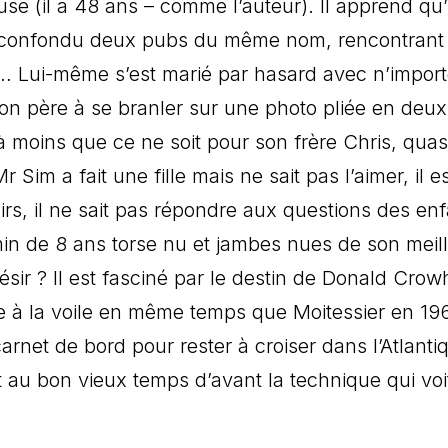
e (il a 48 ans – comme l’auteur). Il apprend qu’i
a confondu deux pubs du même nom, rencontrant
n… Lui-même s’est marié par hasard avec n’import
son père à se branler sur une photo pliée en deux
 à moins que ce ne soit pour son frère Chris, quas
r Sim a fait une fille mais ne sait pas l’aimer, il e
rs, il ne sait pas répondre aux questions des enf
min de 8 ans torse nu et jambes nues de son meil
sir ? Il est fasciné par le destin de Donald Crow
de à la voile en même temps que Moitessier en 19
carnet de bord pour rester à croiser dans l’Atlanti
t au bon vieux temps d’avant la technique qui voit