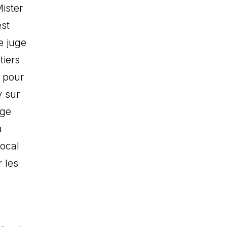
ister
est
e juge
tiers
 pour
y sur
ège
a
local
 les