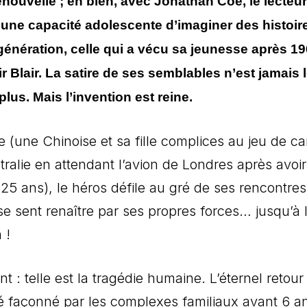
enouvelle ; eh bien, avec Jonathan Coe, le lecteur
 une capacité adolescente d’imaginer des histoir
énération, celle qui a vécu sa jeunesse après 19
Blair. La satire de ses semblables n’est jamais l
us. Mais l’invention est reine.
 (une Chinoise et sa fille complices au jeu de car
alie en attendant l’avion de Londres après avoir
 25 ans), le héros défile au gré de ses rencontre
se sent renaître par ses propres forces… jusqu’à 
 !
: telle est la tragédie humaine. L’éternel retour
té façonné par les complexes familiaux avant 6 a