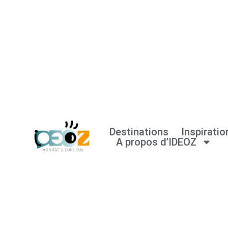
Aller
au
contenu
Destinations
Inspiratio
A propos d’IDEOZ