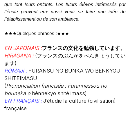
que font leurs enfants. Les futurs élèves intéressés par
l’école peuvent eux aussi venir se faire une idée de
l’établissement ou de son ambiance.
★★★Quelques phrases :★★★
EN JAPONAIS :
フランスの文化を勉強しています
。
HIRAGANA :
(フランスのぶんかをべんきょうしてい
ます)
ROMAJI :
FURANSU NO BUNKA WO BENKYOU
SHITEIMASU
(
Prononciation francisée : Furannessou no
bouneka o
bènnekyo shité imass)
EN FRANÇAIS :
J’étudie la culture (civilisation)
française.