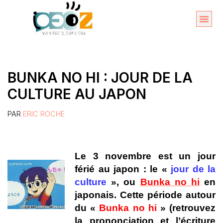
Aller
au
Organise
A propos 
contenu
BUNKA NO HI : JOUR DE LA
CULTURE AU JAPON
PAR
ERIC ROCHE
L
e 3 novembre est un jour
férié au japon : le «
jour de la
culture
», ou
Bunka no hi
en
japonais. Cette période autour
du «
Bunka no hi
» (retrouvez
la prononciation et l’écriture