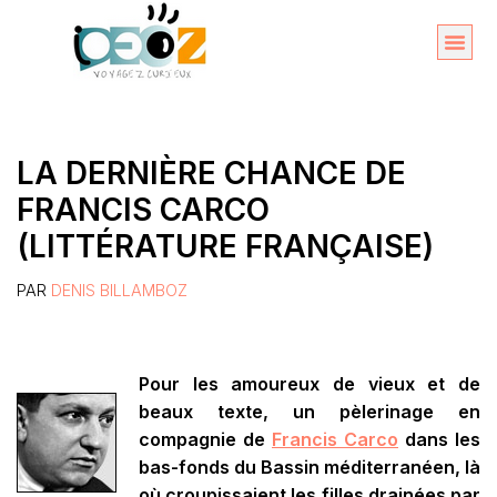
Aller
au
Organise
A propos 
contenu
LA DERNIÈRE CHANCE DE
FRANCIS CARCO
(LITTÉRATURE FRANÇAISE)
PAR
DENIS BILLAMBOZ
Pour les amoureux de vieux et de
beaux texte, un pèlerinage en
compagnie de
Francis Carco
dans les
bas-fonds du Bassin méditerranéen, là
où croupissaient les filles drainées par