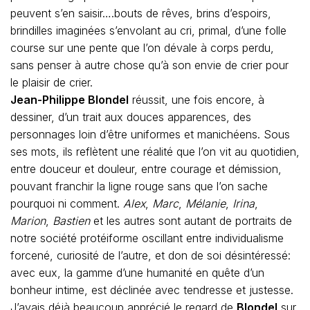
peuvent s’en saisir….bouts de rêves, brins d’espoirs,
brindilles imaginées s’envolant au cri, primal, d’une folle
course sur une pente que l’on dévale à corps perdu,
sans penser à autre chose qu’à son envie de crier pour
le plaisir de crier.
Jean-Philippe Blondel
réussit, une fois encore, à
dessiner, d’un trait aux douces apparences, des
personnages loin d’être uniformes et manichéens. Sous
ses mots, ils reflètent une réalité que l’on vit au quotidien,
entre douceur et douleur, entre courage et démission,
pouvant franchir la ligne rouge sans que l’on sache
pourquoi ni comment.
Alex
,
Marc
,
Mélanie
,
Irina
,
Marion
,
Bastien
et les autres sont autant de portraits de
notre société protéiforme oscillant entre individualisme
forcené, curiosité de l’autre, et don de soi désintéressé:
avec eux, la gamme d’une humanité en quête d’un
bonheur intime, est déclinée avec tendresse et justesse.
J’avais déjà beaucoup apprécié le regard de
Blondel
sur