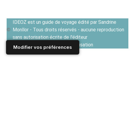
IDEOZ est un guide de voyage édité par Sandrine
Monllor - Tous droits réservés - aucune reproduction
sans autorisation écrite de l'éditeur
Voir les Conditions générales d'utilisation
Modifier vos préférences
Accueil
/
Derniers articles
/
GUIDE CULTUREL
/
Critiques de livres et livres de voyage
/
La saga des émigrants de Vilhelm Moberg : épopée
passionnante (Littérature suédoise)