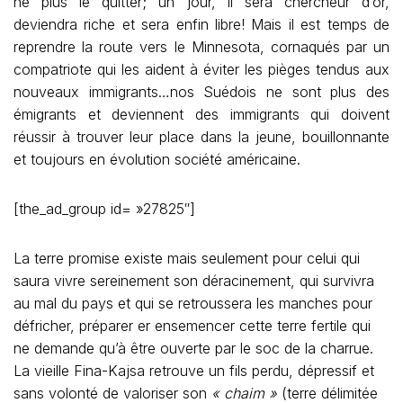
ne plus le quitter; un jour, il sera chercheur d’or,
deviendra riche et sera enfin libre! Mais il est temps de
reprendre la route vers le Minnesota, cornaqués par un
compatriote qui les aident à éviter les pièges tendus aux
nouveaux immigrants…nos Suédois ne sont plus des
émigrants et deviennent des immigrants qui doivent
réussir à trouver leur place dans la jeune, bouillonnante
et toujours en évolution société américaine.
[the_ad_group id= »27825″]
La terre promise existe mais seulement pour celui qui
saura vivre sereinement son déracinement, qui survivra
au mal du pays et qui se retroussera les manches pour
défricher, préparer er ensemencer cette terre fertile qui
ne demande qu’à être ouverte par le soc de la charrue.
La vieille Fina-Kajsa retrouve un fils perdu, dépressif et
sans volonté de valoriser son
« chaim »
(terre délimitée